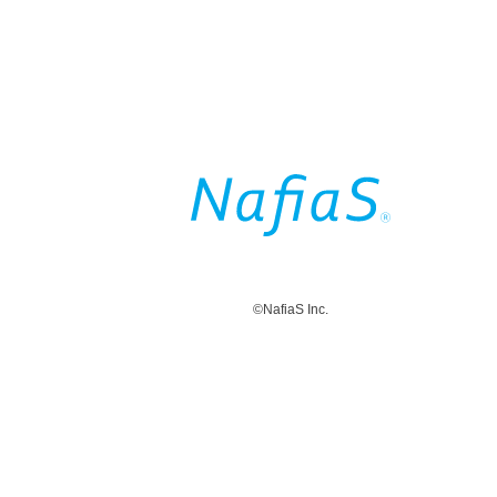
©NafiaS Inc.