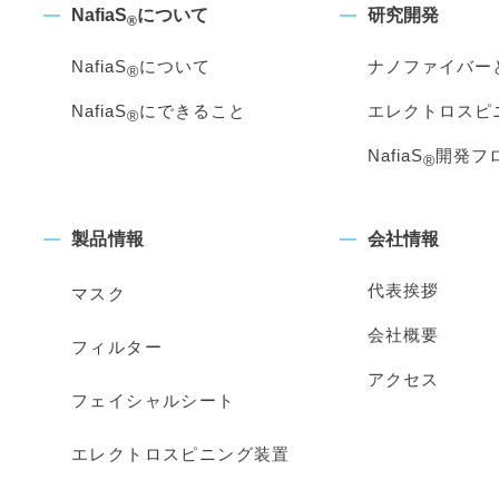
NafiaS
について
研究開発
®
NafiaS
について
ナノファイバー
®
NafiaS
にできること
エレクトロスピ
®
NafiaS
開発フ
®
製品情報
会社情報
代表挨拶
マスク
会社概要
フィルター
アクセス
フェイシャルシート
エレクトロスピニング装置