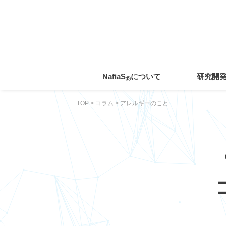
toggle
navigation
NafiaS
について
研究開
®
TOP
>
コラム
>
アレルギーのこと