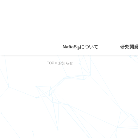
toggle
navigation
NafiaS
について
研究開
®
TOP
>
お知らせ