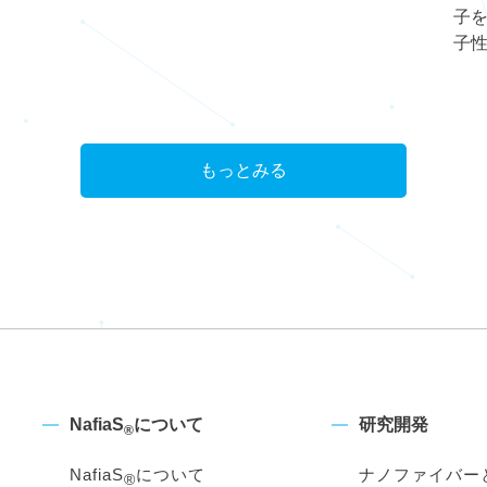
子を
子
もっとみる
NafiaS
について
研究開発
®
NafiaS
について
ナノファイバー
®