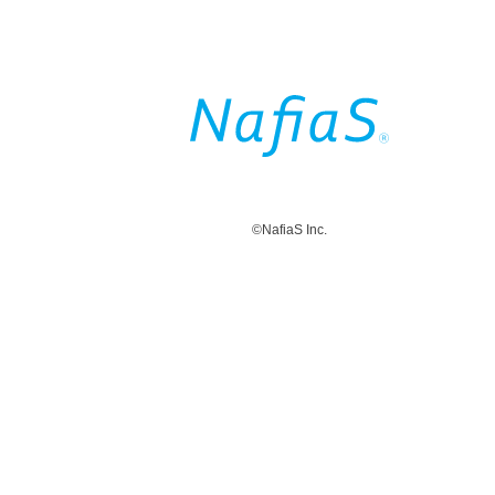
©NafiaS Inc.