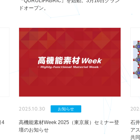
『QURULIFABRIC』を始動。3月16日グラン
ドオープン。
2025.10.30
202
お知らせ
4
高機能素材Week 2025（東京展）セミナー登
石
壇のお知らせ
ア
共