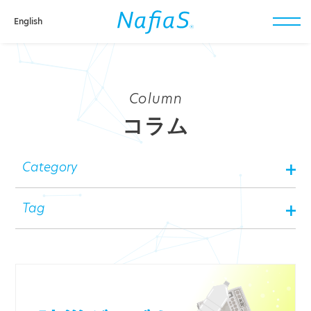
English
toggl
navig
Column
コラム
Category
Tag