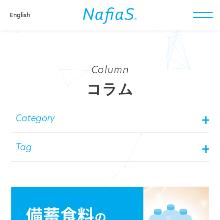
English
toggl
navig
Column
コラム
Category
Tag