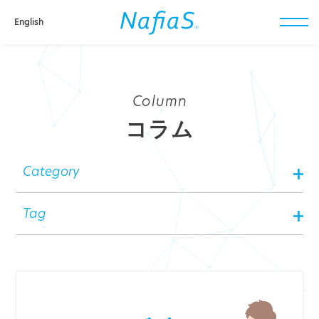
English
toggl
navig
Column
コラム
Category
Tag