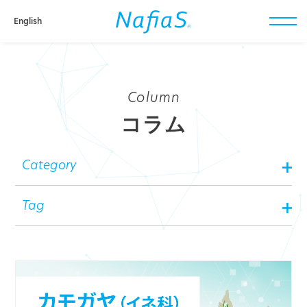
English
toggl
navig
Column
コラム
Category
Tag