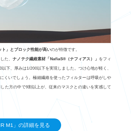
ット」とブロック性能が高い
のが特徴です。
発した、
ナノテク繊維素材「NafiaS®（ナフィアス）」
をフィ
0以下、厚みは1/200以下を実現しました。つけ心地が軽く、
にくいでしょう。極細繊維を使ったフィルターは呼吸がしや
した方の中で9割以上が、従来のマスクとの違いを実感して
IR M1」の詳細を見る