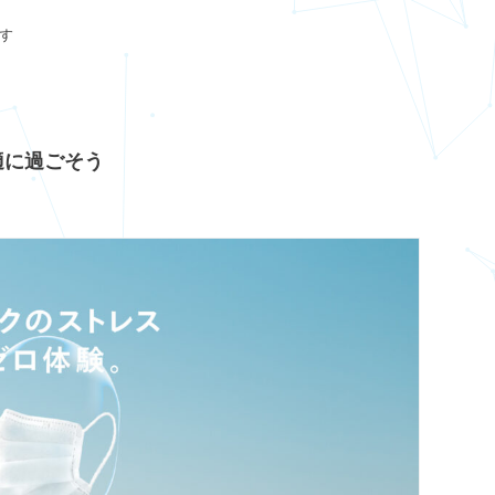
押す
適に過ごそう