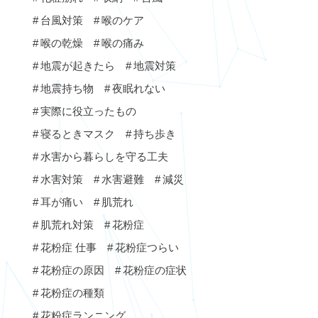
台風対策
喉のケア
喉の乾燥
喉の痛み
地震が起きたら
地震対策
地震持ち物
夜眠れない
実際に役立ったもの
寝るときマスク
持ち歩き
水害から暮らしを守る工夫
水害対策
水害避難
減災
耳が痛い
肌荒れ
肌荒れ対策
花粉症
花粉症 仕事
花粉症つらい
花粉症の原因
花粉症の症状
花粉症の種類
花粉症ランニング