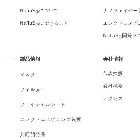
NafiaS
について
ナノファイバー
®
NafiaS
にできること
エレクトロスピ
®
NafiaS
開発フ
®
製品情報
会社情報
代表挨拶
マスク
会社概要
フィルター
アクセス
フェイシャルシート
エレクトロスピニング装置
共同開発品