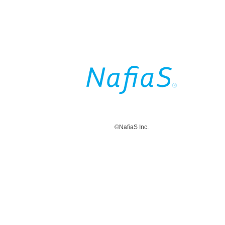
©NafiaS Inc.