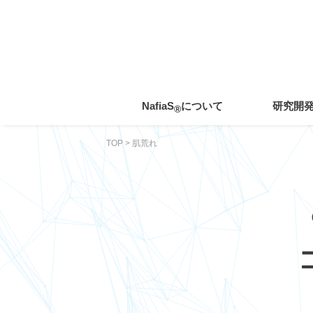
toggle
navigation
NafiaS
について
研究開
®
TOP
>
肌荒れ