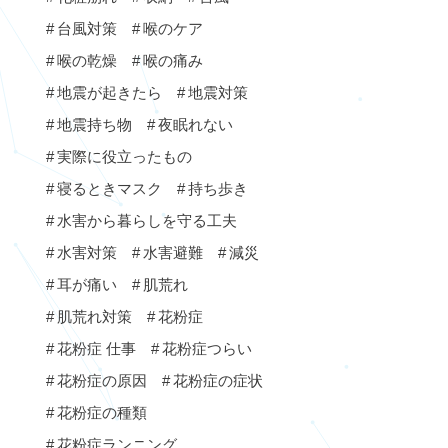
台風対策
喉のケア
喉の乾燥
喉の痛み
地震が起きたら
地震対策
地震持ち物
夜眠れない
実際に役立ったもの
寝るときマスク
持ち歩き
水害から暮らしを守る工夫
水害対策
水害避難
減災
耳が痛い
肌荒れ
肌荒れ対策
花粉症
花粉症 仕事
花粉症つらい
花粉症の原因
花粉症の症状
花粉症の種類
花粉症ランニング