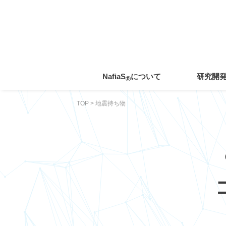
toggle
navigation
NafiaS
について
研究開
®
TOP
>
地震持ち物