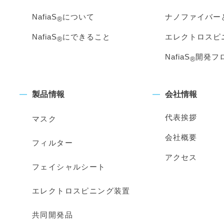
NafiaS
について
ナノファイバー
®
NafiaS
にできること
エレクトロスピ
®
NafiaS
開発フ
®
製品情報
会社情報
代表挨拶
マスク
会社概要
フィルター
アクセス
フェイシャルシート
エレクトロスピニング装置
共同開発品