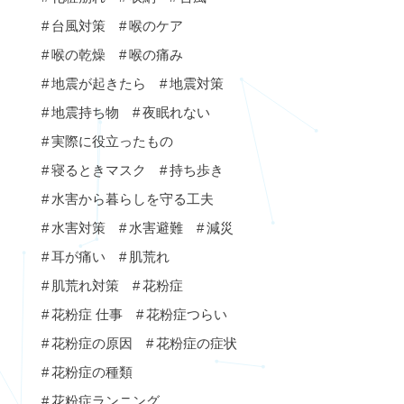
台風対策
喉のケア
喉の乾燥
喉の痛み
地震が起きたら
地震対策
地震持ち物
夜眠れない
実際に役立ったもの
寝るときマスク
持ち歩き
水害から暮らしを守る工夫
水害対策
水害避難
減災
耳が痛い
肌荒れ
肌荒れ対策
花粉症
花粉症 仕事
花粉症つらい
花粉症の原因
花粉症の症状
花粉症の種類
花粉症ランニング