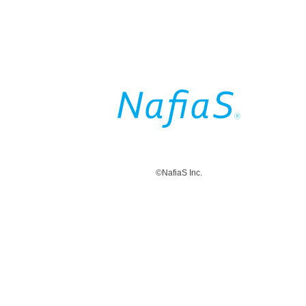
©NafiaS Inc.