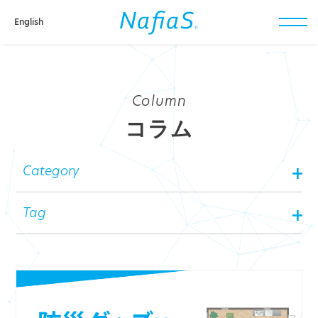
English
toggl
navig
Column
コラム
Category
Tag