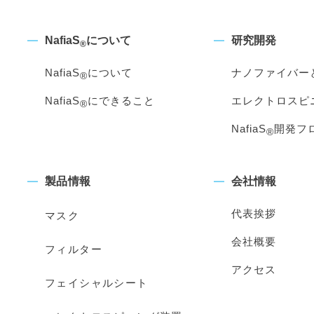
NafiaS
について
研究開発
®
NafiaS
について
ナノファイバー
®
NafiaS
にできること
エレクトロスピ
®
NafiaS
開発フ
®
製品情報
会社情報
代表挨拶
マスク
会社概要
フィルター
アクセス
フェイシャルシート