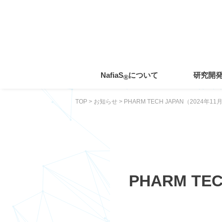
toggle
navigation
NafiaS
について
研究開
®
TOP
>
お知らせ
>
PHARM TECH JAPAN（2024
PHARM T