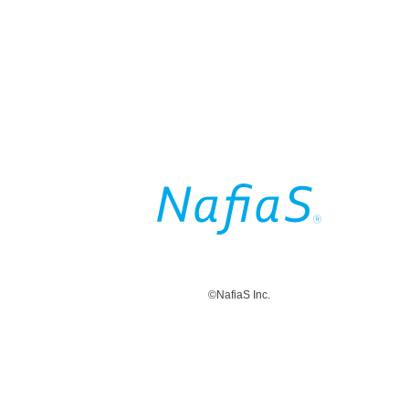
©NafiaS Inc.