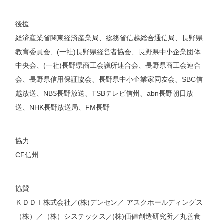
後援
経済産業省関東経済産業局、総務省信越総合通信局、長野県
教育委員会、(一社)長野県経営者協会、長野県中小企業団体
中央会、(一社)長野県商工会議所連合会、長野県商工会連合
会、長野県信用保証協会、長野県中小企業家同友会、SBC信
越放送、NBS長野放送、TSBテレビ信州、abn長野朝日放
送、NHK長野放送局、FM長野
協力
CF信州
協賛
ＫＤＤＩ株式会社／(株)デンセン／ アスクホールディングス
（株）／（株）システックス／(株)価値創造研究所／丸善食