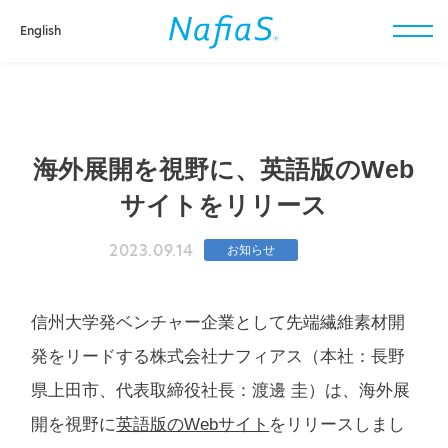
English
toggl
navig
海外展開を視野に、英語版のWeb
サイトをリリース
2023.09.14
お知らせ
信州大学発ベンチャー企業として先端繊維素材開
発をリードする株式会社ナフィアス（本社：長野
県上田市、代表取締役社長：渡邊 圭）は、海外展
開を視野に
英語版のWebサイト
をリリースしまし