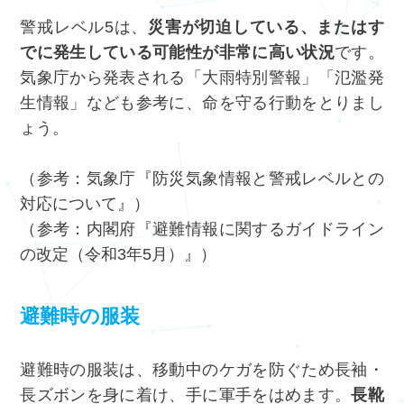
警戒レベル5は、
災害が切迫している、またはす
でに発生している可能性が非常に高い状況
です。
気象庁から発表される「大雨特別警報」「氾濫発
生情報」なども参考に、命を守る行動をとりまし
ょう。
（参考：気象庁『
防災気象情報と警戒レベルとの
対応について
』）
（参考：内閣府『
避難情報に関するガイドライン
の改定（令和3年5月）
』）
避難時の服装
避難時の服装は、移動中のケガを防ぐため長袖・
長ズボンを身に着け、手に軍手をはめます。
長靴