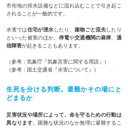
市街地の排水設備などに流れ込むことで引き起こ
されることが一般的です。
水害では
住宅が浸水
したり、
建物ごと流失
したり
といった被害のほか、
停電
や
交通機関の麻痺
、
通
信障害
が起きることもあります。
（参考：気象庁『
気象災害に関する用語
』）
（参考：国土交通省『
水害について
』）
生死を分ける判断。避難かその場にと
どまるか
災害状況や場所によって、命を守るための行動は
異なります
。困難な状況のなか無理に避難するこ