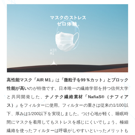
高性能マスク「AIR M1」
は
「微粒子を99％カット」とブロック
性能が高い
のが特徴です。日本唯一の繊維学部を持つ信州大学
と共同開発した、
ナノテク繊維素材「NafiaS®（ナフィア
ス）」
をフィルターに使用。フィルターの重さは従来の1/100以
下、厚みは1/200以下を実現しました。つけ心地が軽く、睡眠時
間にマスクを着用してもストレスを感じにくいでしょう。極細
繊維を使ったフィルターは呼吸がしやすいといったメリットも